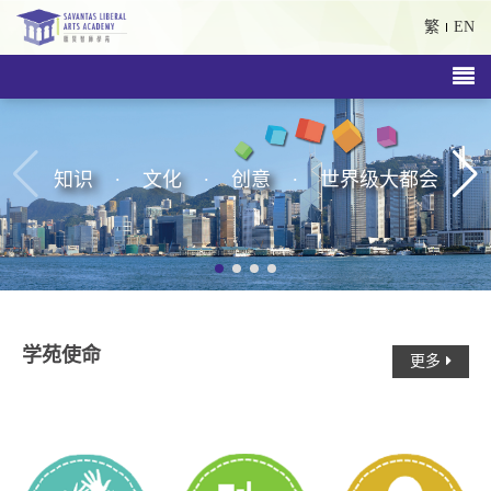
繁
EN
.
.
.
知识
文化
创意
世界级大都会
学苑使命
更多